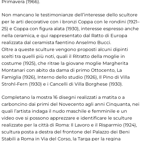
Primavera (1966).
Non mancano le testimonianze dell’interesse dello scultore
per le arti decorative con i bronzi Coppa con le rondini (1921–
25) e Coppa con figura alata (1930), interesse espresso anche
nella ceramica, e qui rappresentato dal Ratto di Europa
realizzata dal ceramista faentino Anselmo Bucci.
Oltre a queste sculture vengono proposti alcuni dipinti
scelti tra quelli più noti, quali il Ritratto della moglie in
costume (1925), che ritrae la giovane moglie Margherita
Montanari con abito da dama di primo Ottocento, La
Famiglia (1926), Interno dello studio (1926), Il Pino di Villa
Strohl-Fern (1930) e i Cancelli di Villa Borghese (1930).
Completano la mostra 16 disegni realizzati a matita o a
carboncino dai primi del Novecento agli anni Cinquanta, nei
quali l’artista indaga il nudo maschile e femminile e un
video ove si possono apprezzare e identificare le sculture
realizzate per la città di Roma: Il Lavoro e il Risparmio (1924),
scultura posta a destra del frontone del Palazzo dei Beni
Stabili a Roma in Via del Corso, la Targa per la regina