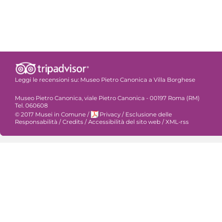
Leggi le recensioni su:
Museo Pietro Canonica a Villa Borghese
Museo Pietro Canonica, viale Pietro Canonica - 00197 Roma (RM)
Tel. 060608
© 2017 Musei in Comune
/
Privacy
/
Esclusione delle
Responsabilità
/
Credits
/
Accessibilità del sito web
/
XML-rss