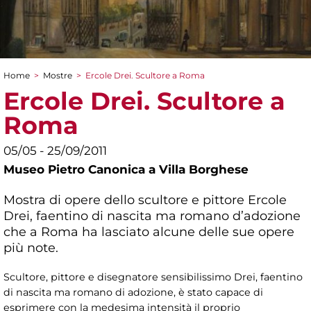
Home
>
Mostre
>
Ercole Drei. Scultore a Roma
Tu sei qui
Ercole Drei. Scultore a
Roma
05/05 - 25/09/2011
Museo Pietro Canonica a Villa Borghese
Mostra di opere dello scultore e pittore Ercole
Drei, faentino di nascita ma romano d’adozione
che a Roma ha lasciato alcune delle sue opere
più note.
Scultore, pittore e disegnatore sensibilissimo Drei, faentino
di nascita ma romano di adozione, è stato capace di
esprimere con la medesima intensità il proprio