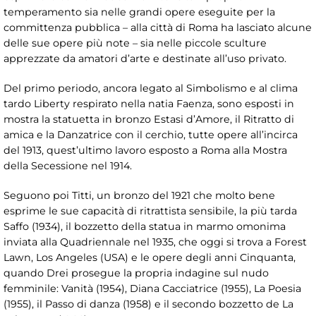
temperamento sia nelle grandi opere eseguite per la
committenza pubblica – alla città di Roma ha lasciato alcune
delle sue opere più note – sia nelle piccole sculture
apprezzate da amatori d’arte e destinate all’uso privato.
Del primo periodo, ancora legato al Simbolismo e al clima
tardo Liberty respirato nella natia Faenza, sono esposti in
mostra la statuetta in bronzo Estasi d’Amore, il Ritratto di
amica e la Danzatrice con il cerchio, tutte opere all’incirca
del 1913, quest’ultimo lavoro esposto a Roma alla Mostra
della Secessione nel 1914.
Seguono poi Titti, un bronzo del 1921 che molto bene
esprime le sue capacità di ritrattista sensibile, la più tarda
Saffo (1934), il bozzetto della statua in marmo omonima
inviata alla Quadriennale nel 1935, che oggi si trova a Forest
Lawn, Los Angeles (USA) e le opere degli anni Cinquanta,
quando Drei prosegue la propria indagine sul nudo
femminile: Vanità (1954), Diana Cacciatrice (1955), La Poesia
(1955), il Passo di danza (1958) e il secondo bozzetto de La