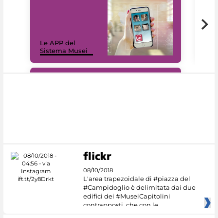
Il 
Le APP del
Mus
Sistema Musei
net
#DiscoverMiC
08/10/2018
L'area trapezoidale di #piazza del
#Campidoglio è delimitata dai due
edifici dei #MuseiCapitolini
contrapposti, che con le