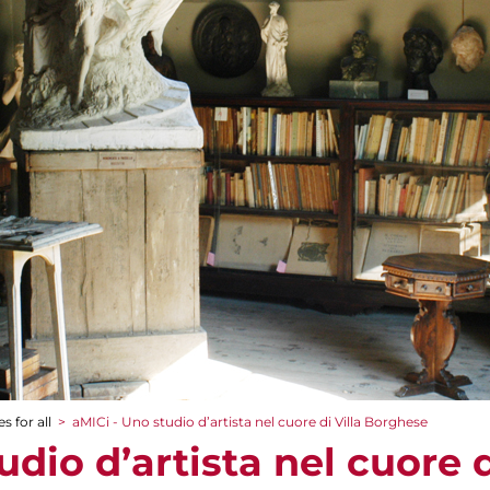
s for all
>
aMICi - Uno studio d’artista nel cuore di Villa Borghese
udio d’artista nel cuore d