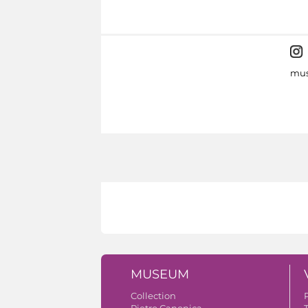
mus
MUSEUM
Collection
Pietro Canonica