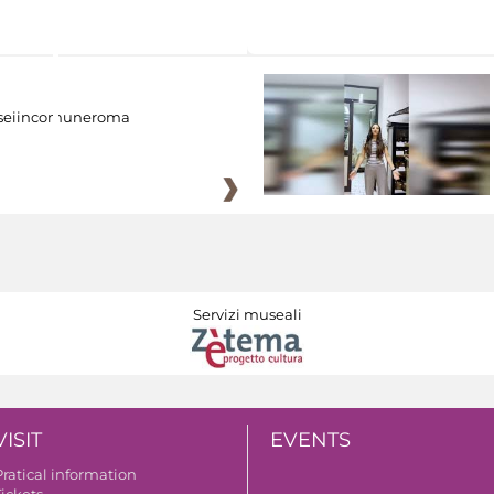
eiincomuneroma
Servizi museali
VISIT
EVENTS
Pratical information
Tickets