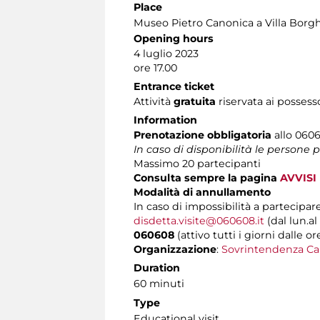
Place
Museo Pietro Canonica a Villa Borg
Opening hours
4 luglio 2023
ore 17.00
Entrance ticket
Attività
gratuita
riservata ai possess
Information
Prenotazione obbligatoria
allo 0606
In caso di disponibilità le persone
Massimo
20 partecipanti
Consulta sempre la pagina
AVVISI
Modalità di annullamento
In caso di impossibilità a partecipare
disdetta.visite@060608.it
(dal lun.al
060608
(attivo tutti i giorni dalle or
Organizzazione
:
Sovrintendenza Ca
Duration
60 minuti
Type
Educational visit