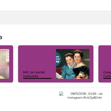
a
MiC on social
Goog
networks
Cult