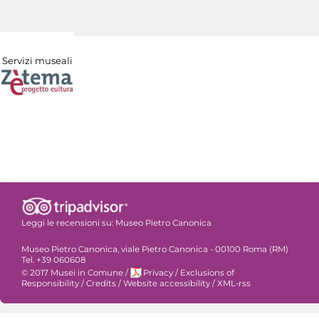
Servizi museali
Leggi le recensioni su:
Museo Pietro Canonica
Museo Pietro Canonica, viale Pietro Canonica - 00100 Roma (RM)
Tel. +39 060608
© 2017 Musei in Comune
/
Privacy
/
Exclusions of
Responsibility
/
Credits
/
Website accessibility
/
XML-rss