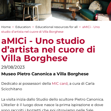
Home
>
Education
>
Educational resources for all
>
aMICi - Uno
You are here
studio d’artista nel cuore di Villa Borghese
aMICi - Uno studio
d’artista nel cuore di
Villa Borghese
29/08/2023
Museo Pietro Canonica a Villa Borghese
Dedicato ai possessori della
MIC card
, a cura di Carla
Scicchitano
La visita inizia dallo Studio dello scultore Pietro Canonica.
L’Atelier è il luogo dove nasce la prima ispirazione e dove
sono raccolti i bozzetti che poi ritroviamo nelle Sale