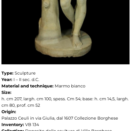
Type:
Sculpture
Year:
I – II sec. d.C.
Material and technique:
Marmo bianco
Size:
h. cm 207, largh. cm 100, spess. Cm 54; base: h. cm 14,5, largh.
cm 80, prof. cm 52
Origin:
Palazzo Ceuli in via Giulia, dal 1607 Collezione Borghese
Inventory:
VB 134
Collection:
Deposito delle sculture di Villa Borghese