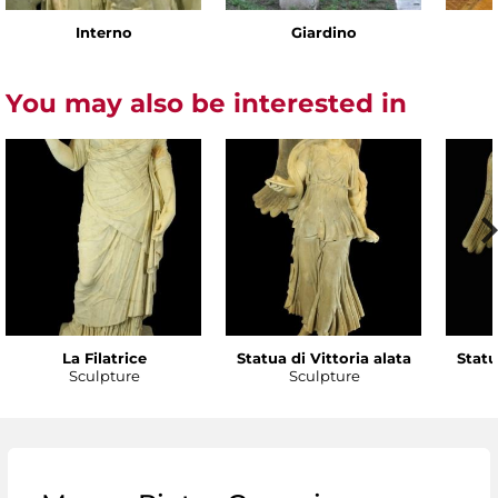
Interno
Giardino
You may also be interested in
La Filatrice
Statua di Vittoria alata
Statu
Sculpture
Sculpture