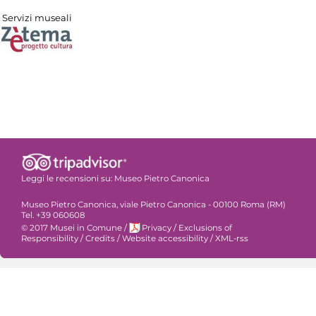
Servizi museali
Leggi le recensioni su:
Museo Pietro Canonica
Museo Pietro Canonica, viale Pietro Canonica - 00100 Roma (RM)
Tel. +39 060608
© 2017 Musei in Comune
/
Privacy
/
Exclusions of
Responsibility
/
Credits
/
Website accessibility
/
XML-rss