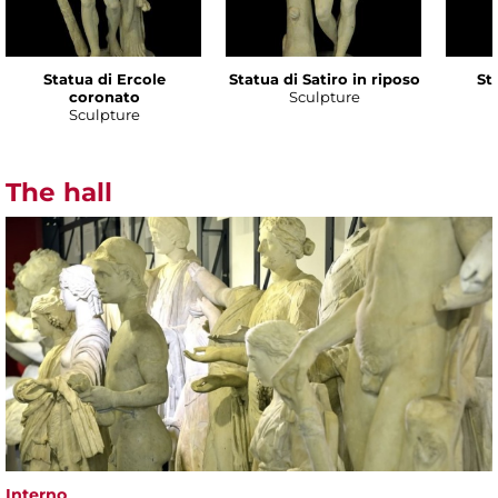
Statua di Ercole
Statua di Satiro in riposo
Sta
coronato
Sculpture
Sculpture
The hall
Interno