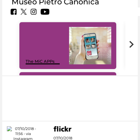
Museo Pietro Canonica
MiC
The MiC APPs
net
#DiscoverMiC
07/10/2018