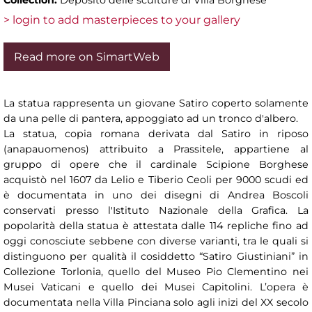
> login to add masterpieces to your gallery
Read more on SimartWeb
La statua rappresenta un giovane Satiro coperto solamente
da una pelle di pantera, appoggiato ad un tronco d'albero.
La statua, copia romana derivata dal Satiro in riposo
(anapauomenos) attribuito a Prassitele, appartiene al
gruppo di opere che il cardinale Scipione Borghese
acquistò nel 1607 da Lelio e Tiberio Ceoli per 9000 scudi ed
è documentata in uno dei disegni di Andrea Boscoli
conservati presso l'Istituto Nazionale della Grafica. La
popolarità della statua è attestata dalle 114 repliche fino ad
oggi conosciute sebbene con diverse varianti, tra le quali si
distinguono per qualità il cosiddetto “Satiro Giustiniani” in
Collezione Torlonia, quello del Museo Pio Clementino nei
Musei Vaticani e quello dei Musei Capitolini. L’opera è
documentata nella Villa Pinciana solo agli inizi del XX secolo