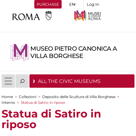
PURCHASE
Log In
MUSEO PIETRO CANONICA A
VILLA BORGHESE
ALL THE CIVIC MUSEUMS
Home
>
Collezioni
>
Deposito delle Sculture di Villa Borghese
>
You are here
Interno
>
Statua di Satiro in riposo
Statua di Satiro in
riposo