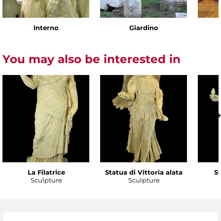
Interno
Giardino
You may also be interested in
La Filatrice
Statua di Vittoria alata
St
Sculpture
Sculpture