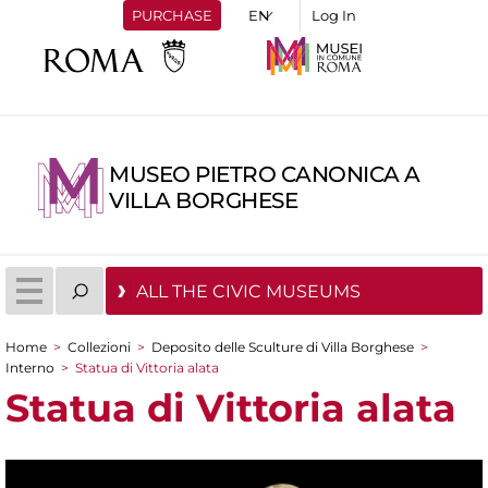
PURCHASE
Log In
MUSEO PIETRO CANONICA A
VILLA BORGHESE
ALL THE CIVIC MUSEUMS
Home
>
Collezioni
>
Deposito delle Sculture di Villa Borghese
>
You are here
Interno
>
Statua di Vittoria alata
Statua di Vittoria alata