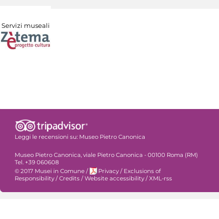
Servizi museali
Leggi le recensioni su:
Museo Pietro Canonica
Museo Pietro Canonica, viale Pietro Canonica - 00100 Roma (RM)
Tel. +39 060608
© 2017 Musei in Comune
/
Privacy
/
Exclusions of
Responsibility
/
Credits
/
Website accessibility
/
XML-rss