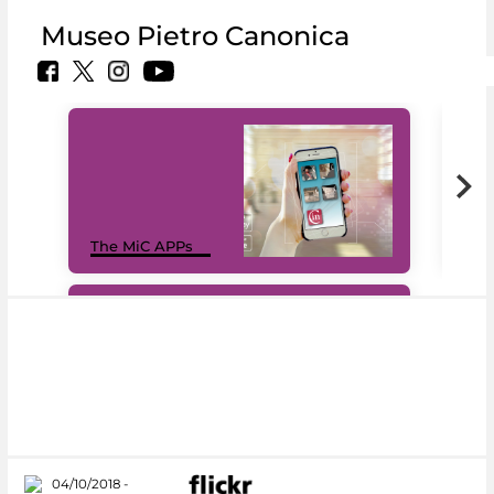
Museo Pietro Canonica
MiC
The MiC APPs
net
#DiscoverMiC