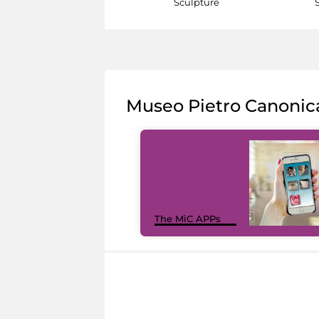
Sculpture
Museo Pietro Canonic
The MiC APPs