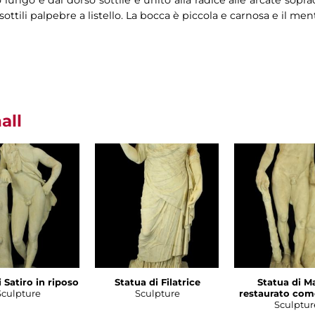
so lungo e dal dorso sottile è unito alla radice alle arcate sop
ttili palpebre a listello. La bocca è piccola e carnosa e il me
all
 Satiro in riposo
Statua di Filatrice
Statua di M
Sculpture
Sculpture
restaurato com
Sculptur