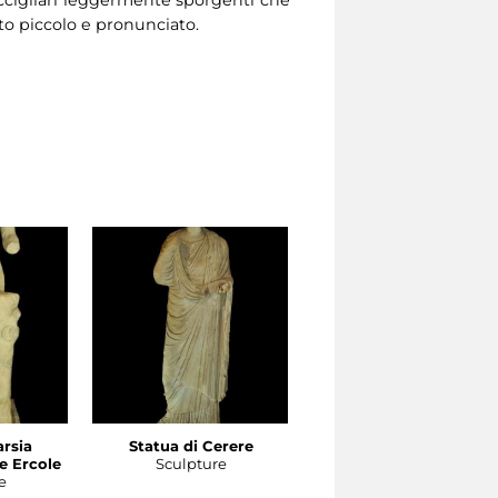
raccigliari leggermente sporgenti che
nto piccolo e pronunciato.
arsia
Statua di Cerere
Statua di Ercole
e Ercole
Sculpture
Sculpture
e