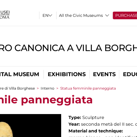
All the Civic Museums
PURCHAS
RO CANONICA A VILLA BORG
ITAL MUSEUM
EXHIBITIONS
EVENTS
EDU
re di Villa Borghese
>
Interno
>
Statua femminile panneggiata
nile panneggiata
Type:
Sculpture
Year:
seconda metà del II sec. d
Material and technique: