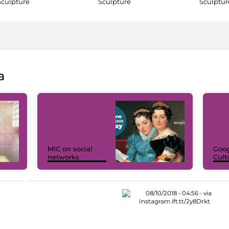
Sculpture
Sculpture
Sculptur
a
MiC on social
Goog
networks
Cult