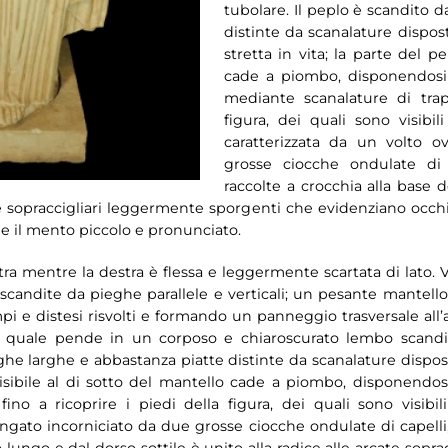
tubolare. Il peplo è scandito 
distinte da scanalature dispos
stretta in vita; la parte del p
cade a piombo, disponendosi 
mediante scanalature di trapa
figura, dei quali sono visibi
caratterizzata da un volto o
grosse ciocche ondulate di c
raccolte a crocchia alla base 
ate sopraccigliari leggermente sporgenti che evidenziano occh
a e il mento piccolo e pronunciato.
tra mentre la destra è flessa e leggermente scartata di lato. 
candite da pieghe parallele e verticali; un pesante mantello
pi e distesi risvolti e formando un panneggio trasversale all’a
o al quale pende in un corposo e chiaroscurato lembo scand
ghe larghe e abbastanza piatte distinte da scanalature dispos
 visibile al di sotto del mantello cade a piombo, disponendos
ino a ricoprire i piedi della figura, dei quali sono visibi
ungato incorniciato da due grosse ciocche ondulate di capelli,