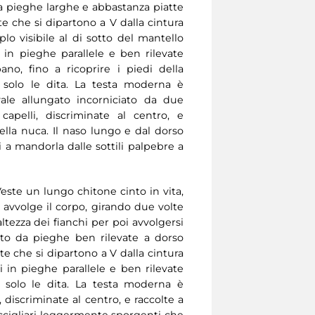
da pieghe larghe e abbastanza piatte
te che si dipartono a V dalla cintura
eplo visibile al di sotto del mantello
in pieghe parallele e ben rilevate
no, fino a ricoprire i piedi della
li solo le dita. La testa moderna è
vale allungato incorniciato da due
apelli, discriminate al centro, e
della nuca. Il naso lungo e dal dorso
i a mandorla dalle sottili palpebre a
Veste un lungo chitone cinto in vita,
 avvolge il corpo, girando due volte
ltezza dei fianchi per poi avvolgersi
ito da pieghe ben rilevate a dorso
te che si dipartono a V dalla cintura
i in pieghe parallele e ben rilevate
li solo le dita. La testa moderna è
 discriminate al centro, e raccolte a