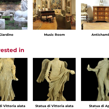
Giardino
Music Room
Anticham
rested in
i Vittoria alata
Statua di Vittoria alata
Statua di A