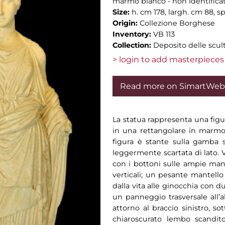
marmo bianco - non identificato 
Size:
h. cm 178, largh. cm 88, s
Origin:
Collezione Borghese
Inventory:
VB 113
Collection:
Deposito delle scul
> login to add masterpieces 
Read more on SimartWeb
La statua rappresenta una figu
in una rettangolare in marmo 
figura è stante sulla gamba s
leggermente scartata di lato. 
con i bottoni sulle ampie man
verticali; un pesante mantello
dalla vita alle ginocchia con d
un panneggio trasversale all’a
attorno al braccio sinistro, s
chiaroscurato lembo scandit