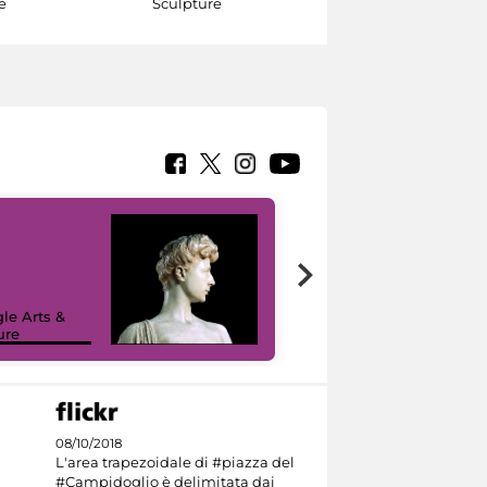
e
Sculpture
Sculpture
le Arts &
ure
I like MiC
08/10/2018
L'area trapezoidale di #piazza del
#Campidoglio è delimitata dai