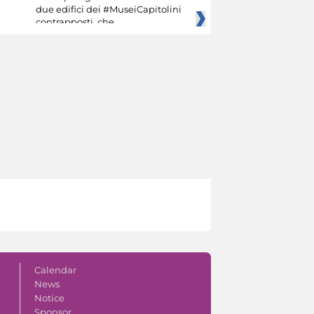
due edifici dei #MuseiCapitolini
contrapposti, che
Calendar
News
Notice
Sponsor