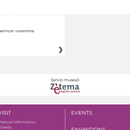
eiincomuneroma
Servizi museali
VISIT
EVENTS
Pratical information
Tickets
EXHIBITIONS