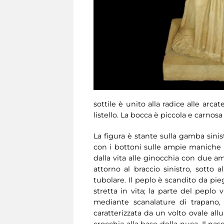
sottile è unito alla radice alle arc
listello. La bocca è piccola e carnos
La figura è stante sulla gamba sinis
con i bottoni sulle ampie maniche s
dalla vita alle ginocchia con due am
attorno al braccio sinistro, sott
tubolare. Il peplo è scandito da pie
stretta in vita; la parte del peplo
mediante scanalature di trapano, f
caratterizzata da un volto ovale all