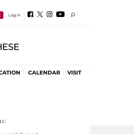
E
Log In
HESE
CATION
CALENDAR
VISIT
.C.