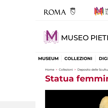
MUSEO PIET
MUSEUM
COLLEZIONI
DIG
Home
>
Collezioni
>
Deposito delle Scultu
You are here
Statua femmi