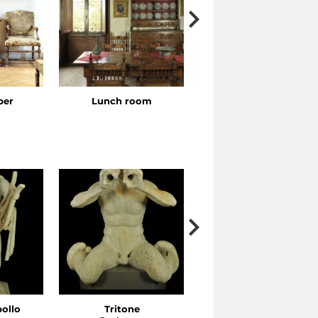
ber
Lunch room
Bedroom
pollo
Tritone
Tritone