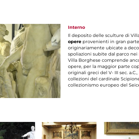
Interno
Il deposito delle sculture di Vi
opere
provenienti in gran parte
originariamente ubicate a decor
spoliazioni subite dal parco nei 
Villa Borghese comprende ancor
opere, per la maggior parte copi
originali greci del V- III sec. a.
collezioni del cardinale Scipion
collezionismo europeo del Seic