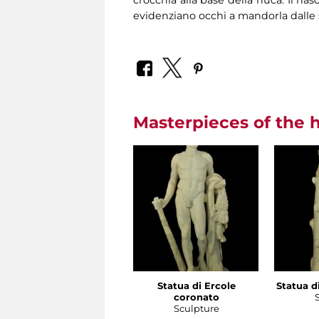
crocchia alla base della nuca. Il na
evidenziano occhi a mandorla dalle so
Masterpieces of the h
Statua di Ercole
Statua di
coronato
Sculpture