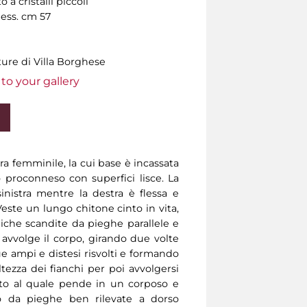
a cristalli piccoli
pess. cm 57
ture di Villa Borghese
to your gallery
ra femminile, la cui base è incassata
proconneso con superfici lisce. La
inistra mentre la destra è flessa e
Veste un lungo chitone cinto in vita,
iche scandite da pieghe parallele e
 avvolge il corpo, girando due volte
ue ampi e distesi risvolti e formando
ltezza dei fianchi per poi avvolgersi
otto al quale pende in un corposo e
o da pieghe ben rilevate a dorso