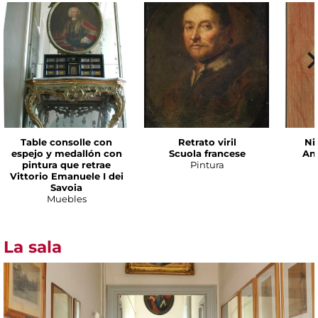
Table consolle con
Retrato viril
Ni
espejo y medallón con
Scuola francese
An
pintura que retrae
Pintura
Vittorio Emanuele I dei
Savoia
Muebles
La sala