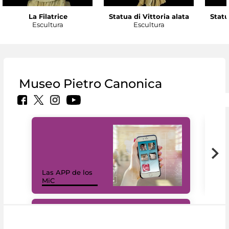
La Filatrice
Statua di Vittoria alata
Statu
Escultura
Escultura
Museo Pietro Canonica
Las APP de los
I Mi
MiC
net