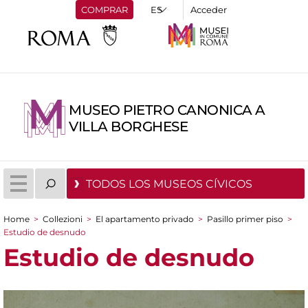
COMPRAR
Acceder
MUSEO PIETRO CANONICA A
VILLA BORGHESE
TODOS LOS MUSEOS CÍVICOS
Home
>
Collezioni
>
El apartamento privado
>
Pasillo primer piso
>
You are here
Estudio de desnudo
Estudio de desnudo