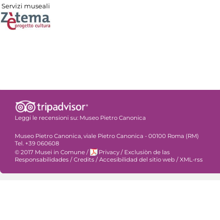
Servizi museali
Leggi le recensioni su:
Museo Pietro Canonica
Museo Pietro Canonica, viale Pietro Canonica - 00100 Roma (RM)
Tel. +39 060608
© 2017 Musei in Comune
/
Privacy
/
Exclusiòn de las
Responsabilidades
/
Credits
/
Accesibilidad del sitio web
/
XML-rss