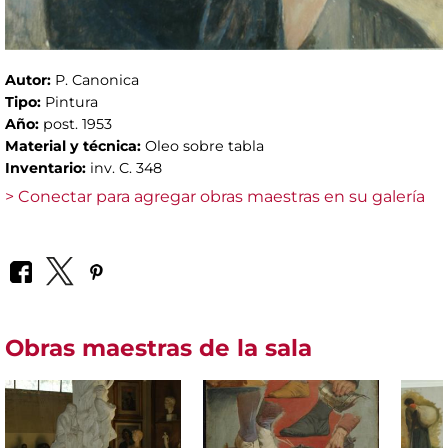
Autor:
P. Canonica
Tipo:
Pintura
Año:
post. 1953
Material y técnica:
Oleo sobre tabla
Inventario:
inv. C. 348
> Conectar para agregar obras maestras en su galería
Obras maestras de la sala