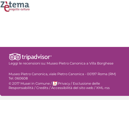
Leggi le recensioni su:
Museo Pietro Canonica a Villa Borghese
Museo Pietro Canonica, viale Pietro Canonica - 00197 Roma (RM)
Tel. 060608
© 2017 Musei in Comune
/
Privacy
/
Esclusione delle
Responsabilità
/
Credits
/
Accessibilità del sito web
/
XML-rss