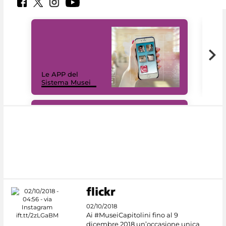
Il 
Le APP del
Mus
Sistema Musei
net
#DiscoverMiC
02/10/2018
Ai #MuseiCapitolini fino al 9
dicembre 2018 un’occasione unica