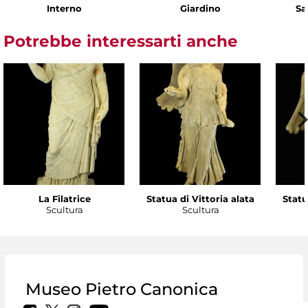
Interno
Giardino
Sa
Potrebbe interessarti anche
La Filatrice
Statua di Vittoria alata
Statu
Scultura
Scultura
Museo Pietro Canonica