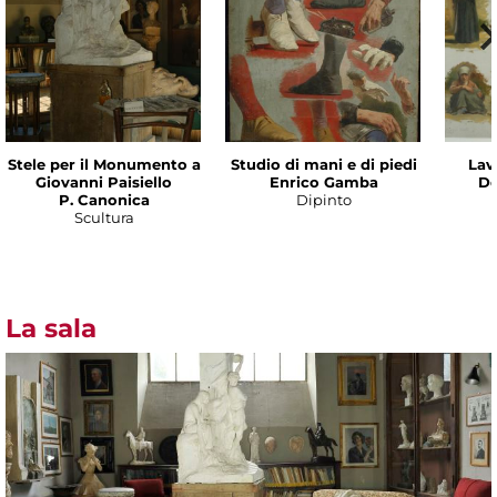
Stele per il Monumento a
Studio di mani e di piedi
Lav
Giovanni Paisiello
Enrico Gamba
De
P. Canonica
Dipinto
Scultura
La sala