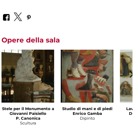
Opere della sala
Stele per il Monumento a
Studio di mani e di piedi
Lav
Giovanni Paisiello
Enrico Gamba
De
P. Canonica
Dipinto
Scultura