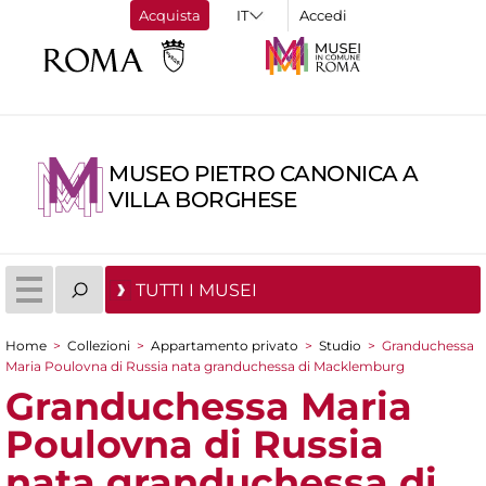
Acquista
Accedi
MUSEO PIETRO CANONICA A
VILLA BORGHESE
TUTTI I MUSEI
Home
>
Collezioni
>
Appartamento privato
>
Studio
>
Granduchessa
Tu sei qui
Maria Poulovna di Russia nata granduchessa di Macklemburg
Granduchessa Maria
Poulovna di Russia
nata granduchessa di