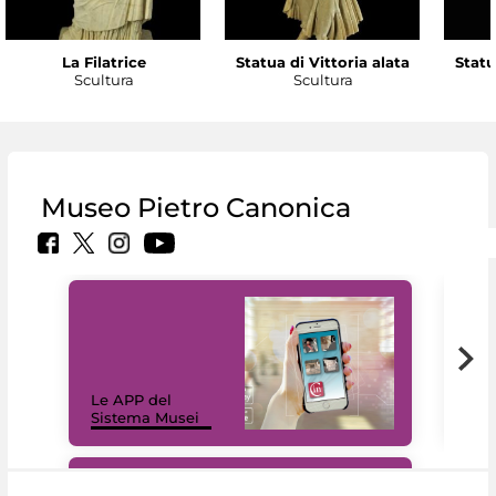
La Filatrice
Statua di Vittoria alata
Statu
Scultura
Scultura
Museo Pietro Canonica
Il 
Le APP del
Mus
Sistema Musei
net