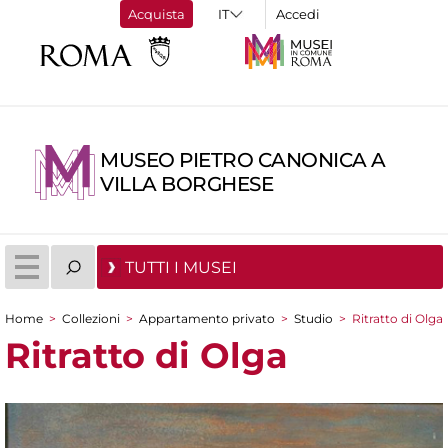
Acquista
Accedi
MUSEO PIETRO CANONICA A
VILLA BORGHESE
TUTTI I MUSEI
Home
>
Collezioni
>
Appartamento privato
>
Studio
>
Ritratto di Olga
Tu sei qui
Ritratto di Olga