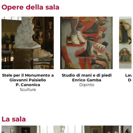
Opere della sala
Stele per il Monumento a
Studio di mani e di piedi
Lav
Giovanni Paisiello
Enrico Gamba
De
P. Canonica
Dipinto
Scultura
La sala