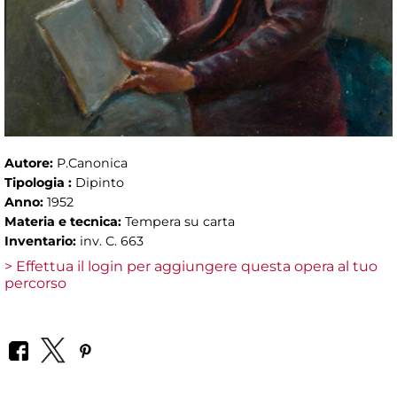
Autore:
P.Canonica
Tipologia :
Dipinto
Anno:
1952
Materia e tecnica:
Tempera su carta
Inventario:
inv. C. 663
> Effettua il login per aggiungere questa opera al tuo
percorso