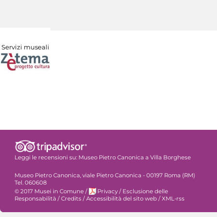
Servizi museali
Leggi le recensioni su:
Museo Pietro Canonica a Villa Borghese
Museo Pietro Canonica, viale Pietro Canonica - 00197 Roma (RM)
Tel. 060608
© 2017 Musei in Comune
/
Privacy
/
Esclusione delle
Responsabilità
/
Credits
/
Accessibilità del sito web
/
XML-rss