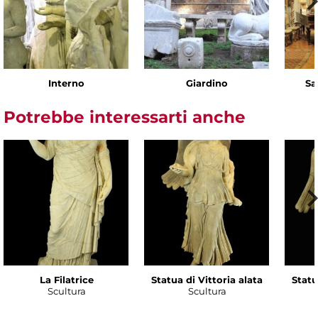
Interno
Giardino
Sa
Potrebbe interessarti anche
La Filatrice
Statua di Vittoria alata
Statu
Scultura
Scultura