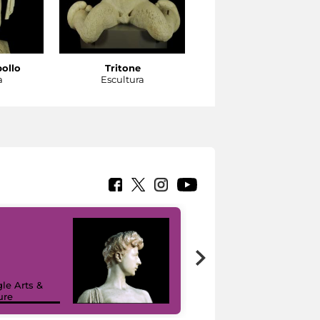
pollo
Tritone
Tritone
a
Escultura
Escultura
le Arts &
ure
I like MiC