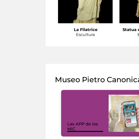
La Filatrice
Statua d
Escultura
Museo Pietro Canonic
Las APP de los
MiC