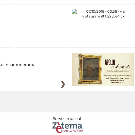
eiincomuneroma
Servizi museali