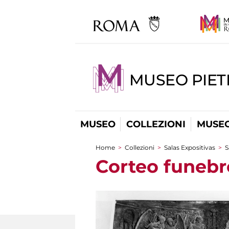
MUSEO PIET
MUSEO
COLLEZIONI
MUSEO
Home
>
Collezioni
>
Salas Expositivas
>
S
You are here
Corteo funebr