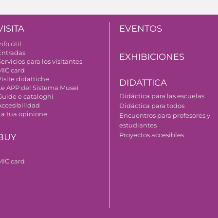
VISITA
EVENTOS
nfo útil
Entradas
EXHIBICIONES
ervicios para los visitantes
MIC card
isite didattiche
DIDATTICA
Le APP del Sistema Musei
Didáctica para las escuelas
Guide e cataloghi
Accesibilidad
Didáctica para todos
La tua opinione
Encuentros para profesores y
estudiantes
Proyectos accesibles
BUY
MIC card