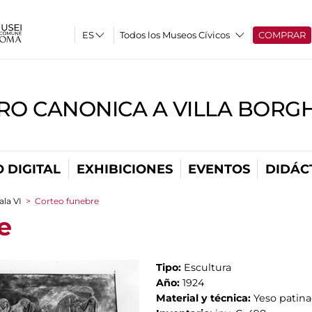
Todos los Museos Cívicos
COMPRAR
RO CANONICA A VILLA BORG
 DIGITAL
EXHIBICIONES
EVENTOS
DIDÁC
ala VI
>
Corteo funebre
e
Tipo:
Escultura
Año:
1924
Material y técnica:
Yeso patin