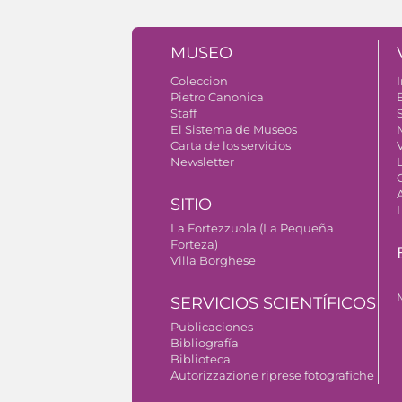
MUSEO
Coleccion
I
Pietro Canonica
Staff
S
El Sistema de Museos
Carta de los servicios
V
Newsletter
SITIO
La Fortezzuola (La Pequeña
Forteza)
Villa Borghese
SERVICIOS SCIENTÍFICOS
Publicaciones
Bibliografía
Biblioteca
Autorizzazione riprese fotografiche