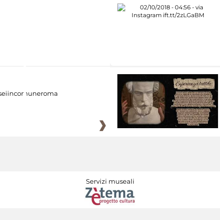
eiincomuneroma
Servizi museali