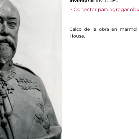
Inventario:
inv. C. 450
> Conectar para agregar obr
Calco de la obra en mármol 
House.