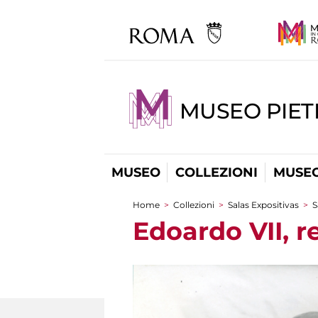
MUSEO PIET
MUSEO
COLLEZIONI
MUSEO
Home
>
Collezioni
>
Salas Expositivas
>
S
You are here
Edoardo VII, r