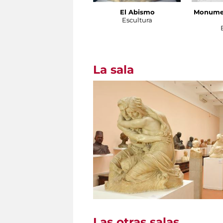
El Abismo
Monume
Escultura
La sala
Las otras salas