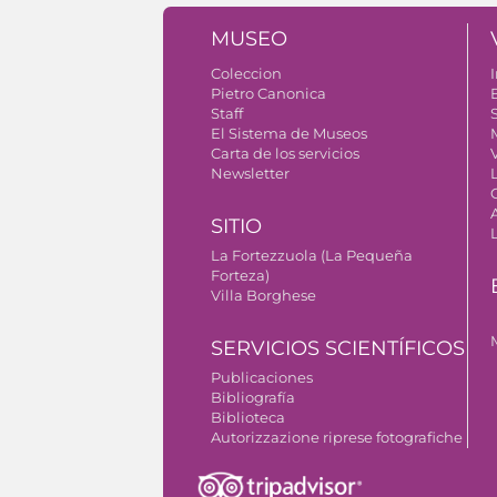
MUSEO
Coleccion
I
Pietro Canonica
Staff
S
El Sistema de Museos
Carta de los servicios
V
Newsletter
SITIO
La Fortezzuola (La Pequeña
Forteza)
Villa Borghese
SERVICIOS SCIENTÍFICOS
Publicaciones
Bibliografía
Biblioteca
Autorizzazione riprese fotografiche