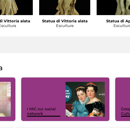
i Vittoria alata
Statua di Vittoria alata
Statua di A
Escultura
Escultura
Escultur
a
I MiC sui social
Goog
network
Cult