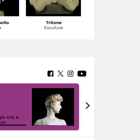
pollo
Tritone
Tritone
a
Escultura
Escultura
le Arts &
ure
I like MiC