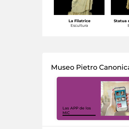
La Filatrice
Statua d
Escultura
Museo Pietro Canonic
Las APP de los
MiC