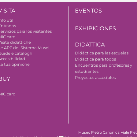
VISITA
EVENTOS
nfo útil
Entradas
EXHIBICIONES
ervicios para los visitantes
MIC card
isite didattiche
DIDATTICA
Le APP del Sistema Musei
Didáctica para las escuelas
Guide e cataloghi
Accesibilidad
Didáctica para todos
La tua opinione
Encuentros para profesores y
estudiantes
Proyectos accesibles
BUY
MIC card
Museo Pietro Canonica, viale Pie