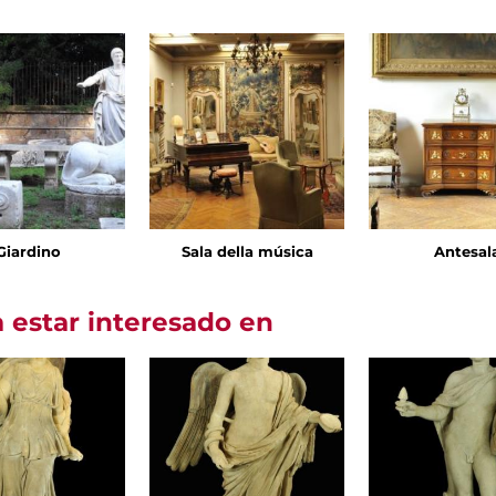
Giardino
Sala della música
Antesal
 estar interesado en