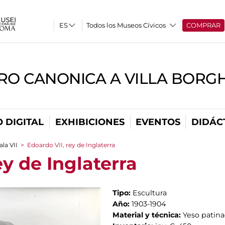
Todos los Museos Cívicos
COMPRAR
RO CANONICA A VILLA BORG
 DIGITAL
EXHIBICIONES
EVENTOS
DIDÁC
ala VII
>
Edoardo VII, rey de Inglaterra
ey de Inglaterra
Tipo:
Escultura
Año:
1903-1904
Material y técnica:
Yeso patin