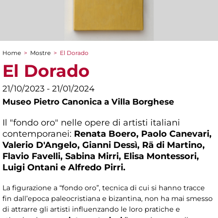
Home
>
Mostre
>
El Dorado
Tu sei qui
El Dorado
21/10/2023 - 21/01/2024
Museo Pietro Canonica a Villa Borghese
Il "fondo oro" nelle opere di artisti italiani
contemporanei:
Renata Boero, Paolo Canevari,
Valerio D'Angelo, Gianni Dessì, Rä di Martino,
Flavio Favelli, Sabina Mirri, Elisa Montessori,
Luigi Ontani e Alfredo Pirri.
La figurazione a “fondo oro”, tecnica di cui si hanno tracce
fin dall’epoca paleocristiana e bizantina, non ha mai smesso
di attrarre gli artisti influenzando le loro pratiche e