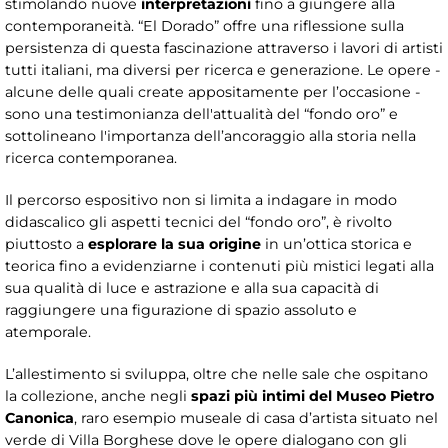
stimolando nuove
interpretazioni
fino a giungere alla
contemporaneità. “El Dorado” offre una riflessione sulla
persistenza di questa fascinazione attraverso i lavori di artisti
tutti italiani, ma diversi per ricerca e generazione. Le opere -
alcune delle quali create appositamente per l’occasione -
sono una testimonianza dell'attualità del “fondo oro” e
sottolineano l'importanza dell’ancoraggio alla storia nella
ricerca contemporanea.
Il percorso espositivo non si limita a indagare in modo
didascalico gli aspetti tecnici del “fondo oro”, è rivolto
piuttosto a
esplorare la sua origine
in un’ottica storica e
teorica fino a evidenziarne i contenuti più mistici legati alla
sua qualità di luce e astrazione e alla sua capacità di
raggiungere una figurazione di spazio assoluto e
atemporale.
L’allestimento si sviluppa, oltre che nelle sale che ospitano
la collezione, anche negli
spazi più intimi del Museo Pietro
Canonica
, raro esempio museale di casa d’artista situato nel
verde di Villa Borghese dove le opere dialogano con gli