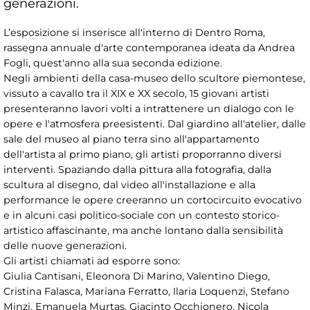
generazioni.
L’esposizione si inserisce all'interno di Dentro Roma,
rassegna annuale d'arte contemporanea ideata da Andrea
Fogli, quest'anno alla sua seconda edizione.
Negli ambienti della casa-museo dello scultore piemontese,
vissuto a cavallo tra il XIX e XX secolo, 15 giovani artisti
presenteranno lavori volti a intrattenere un dialogo con le
opere e l'atmosfera preesistenti. Dal giardino all'atelier, dalle
sale del museo al piano terra sino all'appartamento
dell'artista al primo piano, gli artisti proporranno diversi
interventi. Spaziando dalla pittura alla fotografia, dalla
scultura al disegno, dal video all'installazione e alla
performance le opere creeranno un cortocircuito evocativo
e in alcuni casi politico-sociale con un contesto storico-
artistico affascinante, ma anche lontano dalla sensibilità
delle nuove generazioni.
Gli artisti chiamati ad esporre sono:
Giulia Cantisani, Eleonora Di Marino, Valentino Diego,
Cristina Falasca, Mariana Ferratto, Ilaria Loquenzi, Stefano
Minzi, Emanuela Murtas, Giacinto Occhionero, Nicola