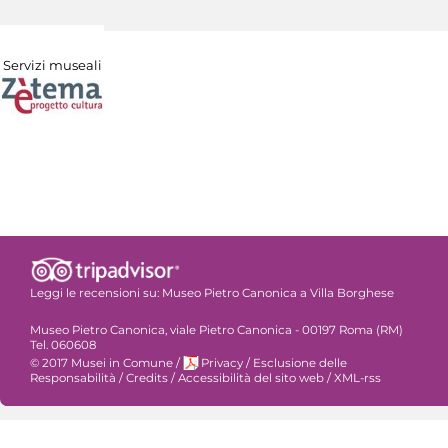
Servizi museali
Leggi le recensioni su:
Museo Pietro Canonica a Villa Borghese
Museo Pietro Canonica, viale Pietro Canonica - 00197 Roma (RM)
Tel. 060608
© 2017 Musei in Comune
/
Privacy
/
Esclusione delle
Responsabilità
/
Credits
/
Accessibilità del sito web
/
XML-rss