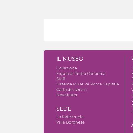
IL MUSEO
Collezione
Figura di Pietro Canonica
B
Staff
S
Sistema Musei di Roma Capitale
Carta dei servizi
V
Newsletter
A
SEDE
La fortezzuola
Villa Borghese