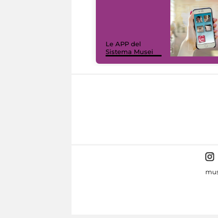
Le APP del
Sistema Musei
mus