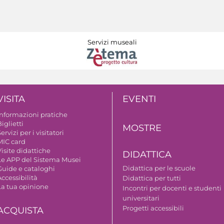
Servizi museali
VISITA
EVENTI
Informazioni pratiche
iglietti
MOSTRE
ervizi per i visitatori
MIC card
isite didattiche
DIDATTICA
Le APP del Sistema Musei
Didattica per le scuole
Guide e cataloghi
ccessibilità
Didattica per tutti
La tua opinione
Incontri per docenti e studenti
universitari
Progetti accessibili
ACQUISTA