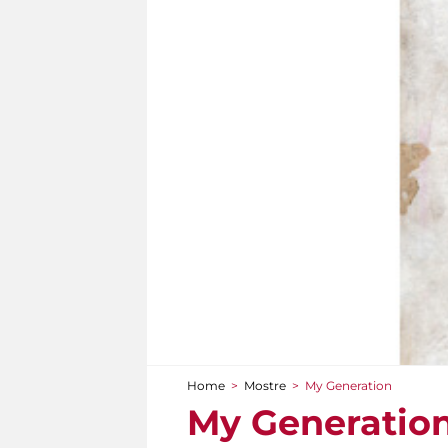
Home
>
Mostre
>
My Generation
Tu sei qui
My Generatio