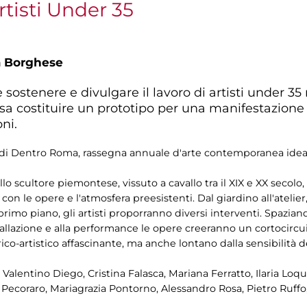
tisti Under 35
a Borghese
ostenere e divulgare il lavoro di artisti under 35 n
sa costituire un prototipo per una manifestazione
ni.
rno di Dentro Roma, rassegna annuale d'arte contemporanea idea
 scultore piemontese, vissuto a cavallo tra il XIX e XX secolo,
 con le opere e l'atmosfera preesistenti. Dal giardino all'atelier
primo piano, gli artisti proporranno diversi interventi. Spaziando
stallazione e alla performance le opere creeranno un cortocircui
rico-artistico affascinante, ma anche lontano dalla sensibilità 
, Valentino Diego, Cristina Falasca, Mariana Ferratto, Ilaria Lo
Pecoraro, Mariagrazia Pontorno, Alessandro Rosa, Pietro Ruffo,