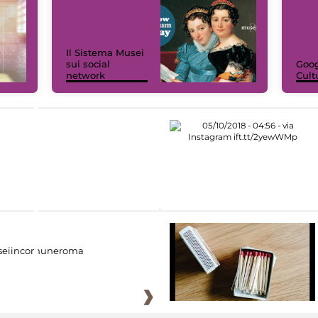
Il Sistema Musei
sui social
Goog
network
Cult
eiincomuneroma