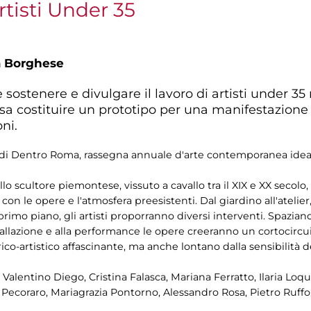
tisti Under 35
a Borghese
ostenere e divulgare il lavoro di artisti under 35 n
sa costituire un prototipo per una manifestazione
ni.
rno di Dentro Roma, rassegna annuale d'arte contemporanea idea
 scultore piemontese, vissuto a cavallo tra il XIX e XX secolo,
 con le opere e l'atmosfera preesistenti. Dal giardino all'atelier
primo piano, gli artisti proporranno diversi interventi. Spaziando
stallazione e alla performance le opere creeranno un cortocircui
rico-artistico affascinante, ma anche lontano dalla sensibilità 
, Valentino Diego, Cristina Falasca, Mariana Ferratto, Ilaria Lo
Pecoraro, Mariagrazia Pontorno, Alessandro Rosa, Pietro Ruffo,