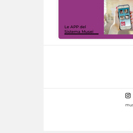
Le APP del
Sistema Musei
mus