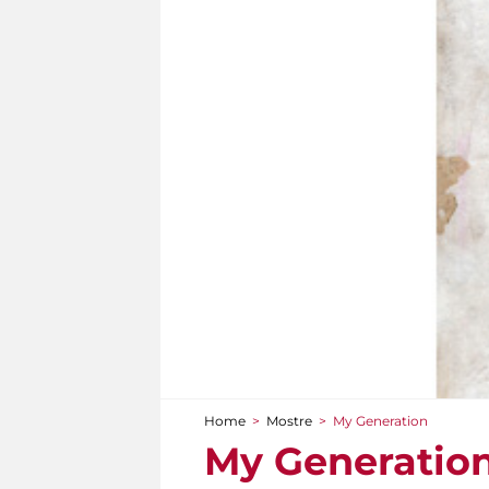
Home
>
Mostre
>
My Generation
Tu sei qui
My Generatio