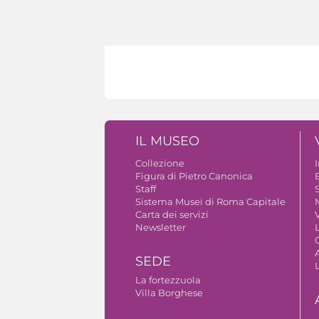
IL MUSEO
Collezione
Figura di Pietro Canonica
B
Staff
S
Sistema Musei di Roma Capitale
Carta dei servizi
V
Newsletter
A
SEDE
La fortezzuola
Villa Borghese