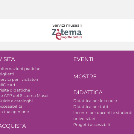
Servizi museali
VISITA
EVENTI
Informazioni pratiche
iglietti
MOSTRE
ervizi per i visitatori
MIC card
isite didattiche
DIDATTICA
Le APP del Sistema Musei
Didattica per le scuole
Guide e cataloghi
ccessibilità
Didattica per tutti
La tua opinione
Incontri per docenti e studenti
universitari
Progetti accessibili
ACQUISTA