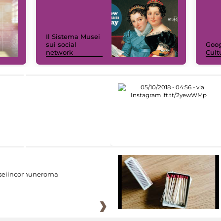
Il Sistema Musei
sui social
Goog
network
Cult
eiincomuneroma