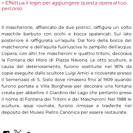
> Effettua il login per aggiungere questa opera al tuo
percorso
Il mascherone, affiancato da due pistrici, raffigura un volto
maschile barbuto con occhi e bocca spalancati. Sul lato
posteriore è raffigurata un'aquila. Dal foro della bocca del
mascherone e dell'aquila fuoriusciva lo zampillo dell'acqua.
L’opera, con altri tre mascheroni e quattro tritoni, decorava
la Fontana del Moro di Piazza Navona. Le otto sculture, a
causa del deterioramento, furono sostituite nel 1874 da
copie eseguite dallo scultore Luigi Amici e ricoverate presso
il Semenzaio di S. Sisto dove rimasero fino al 1909 quando
furono portate a Villa Borghese per decorare una fontana
creata per abbellire il Giardino del Lago che pertanto prese
il nome di Fontana dei Tritoni e dei Mascheroni. Nel 1988 le
sculture, assai rovinate, furono rimosse e trasferite nel
deposito del Museo Pietro Canonica per essere restaurate.