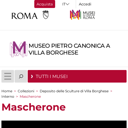
Acquista
Accedi
MUSEO PIETRO CANONICA A
VILLA BORGHESE
TUTTI I MUSEI
Home
>
Collezioni
>
Deposito delle Sculture di Villa Borghese
>
Tu sei qui
Interno
>
Mascherone
Mascherone