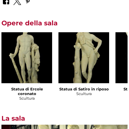
Opere della sala
Statua di Ercole
Statua di Satiro in riposo
Sta
coronato
Scultura
Scultura
La sala