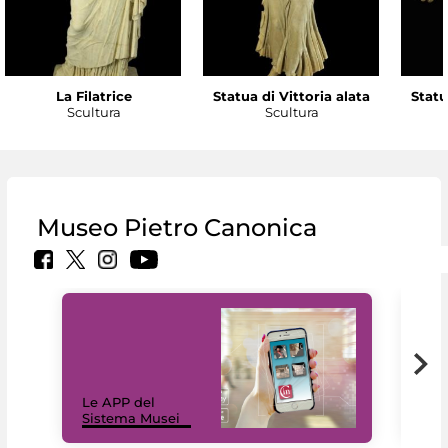
La Filatrice
Statua di Vittoria alata
Statu
Scultura
Scultura
Museo Pietro Canonica
Il 
Le APP del
Mus
Sistema Musei
net