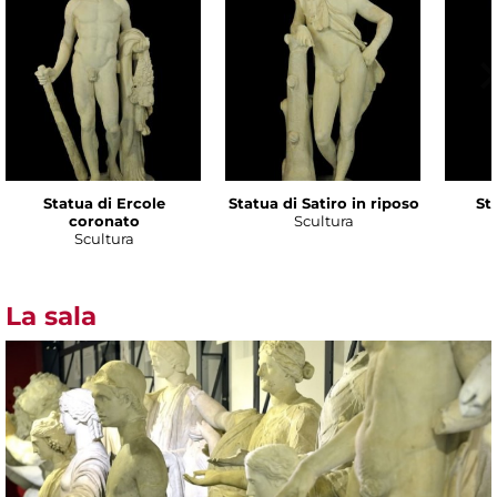
Statua di Ercole
Statua di Satiro in riposo
Sta
coronato
Scultura
Scultura
La sala