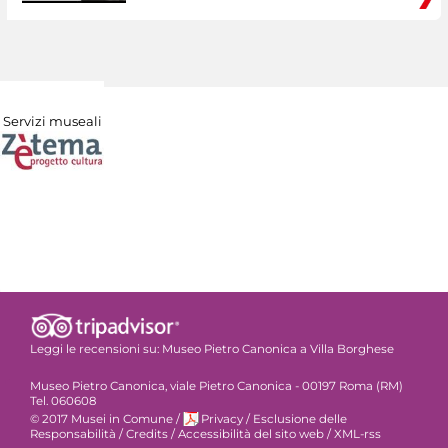
Servizi museali
Leggi le recensioni su:
Museo Pietro Canonica a Villa Borghese
Museo Pietro Canonica, viale Pietro Canonica - 00197 Roma (RM)
Tel. 060608
© 2017 Musei in Comune
/
Privacy
/
Esclusione delle
Responsabilità
/
Credits
/
Accessibilità del sito web
/
XML-rss