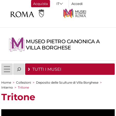
Acquista
Accedi
MUSEO PIETRO CANONICA A
VILLA BORGHESE
TUTTI I MUSEI
Home
>
Collezioni
>
Deposito delle Sculture di Villa Borghese
>
Tu sei qui
Interno
>
Tritone
Tritone