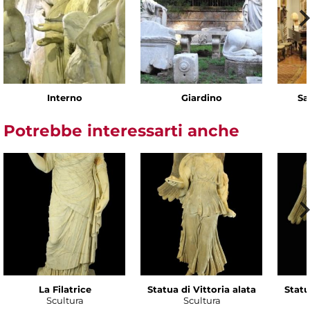
Interno
Giardino
Sa
Potrebbe interessarti anche
La Filatrice
Statua di Vittoria alata
Statu
Scultura
Scultura