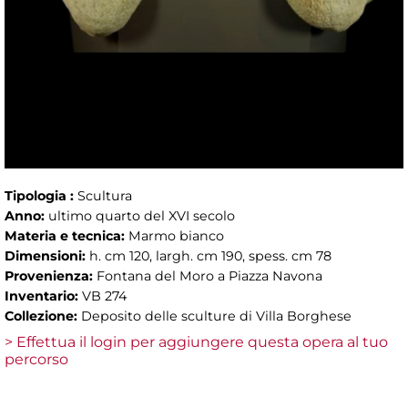
Tipologia :
Scultura
Anno:
ultimo quarto del XVI secolo
Materia e tecnica:
Marmo bianco
Dimensioni:
h. cm 120, largh. cm 190, spess. cm 78
Provenienza:
Fontana del Moro a Piazza Navona
Inventario:
VB 274
Collezione:
Deposito delle sculture di Villa Borghese
> Effettua il login per aggiungere questa opera al tuo
percorso