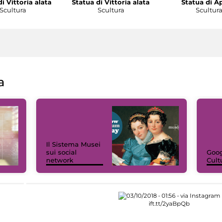
i Vittoria alata
Statua di Vittoria alata
Statua di A
Scultura
Scultura
Scultur
a
Il Sistema Musei
sui social
Goog
network
Cult