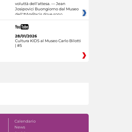
voluttà dell'attesa. — Jean
Josipovici Buongiorno dal Museo
dell'#AraPacis dove sono
28/01/2026
Cultura KIDS al Museo Carlo Bilotti
| #5
Calendario
News