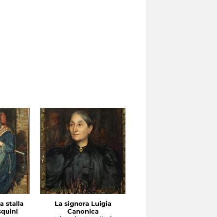
la stalla
La signora Luigia
Deserto della Persia
quini
Canonica
orientale