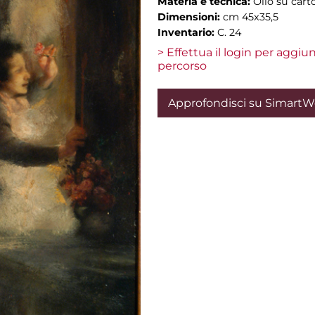
Materia e tecnica:
Olio su cart
Dimensioni:
cm 45x35,5
Inventario:
C. 24
> Effettua il login per aggi
percorso
Approfondisci su Simart