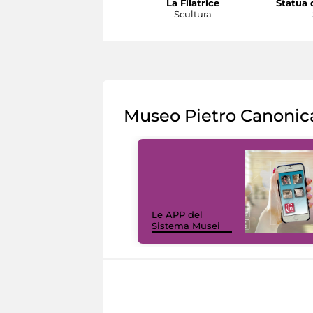
La Filatrice
Statua d
Scultura
Museo Pietro Canonic
Le APP del
Sistema Musei