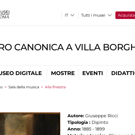
Tutti i musei
Acquist
RO CANONICA A VILLA BORG
USEO DIGITALE
MOSTRE
EVENTI
DIDATT
to
>
Sala della musica
>
Alla finestra
Autore:
Giuseppe Ricci
Tipologia :
Dipinto
Anno:
1885 - 1899