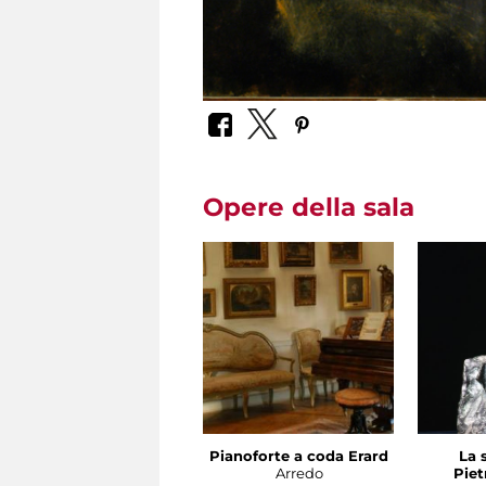
Opere della sala
Pianoforte a coda Erard
La 
Arredo
Piet