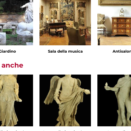
Giardino
Sala della musica
Antisalo
i anche