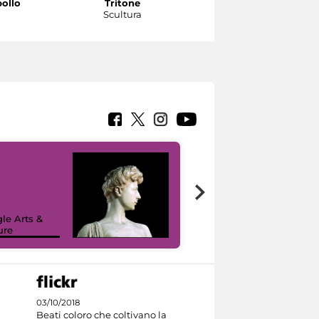
pollo
Tritone
Tritone
a
Scultura
Scultura
le Arts &
ure
I like MiC
03/10/2018
Beati coloro che coltivano la