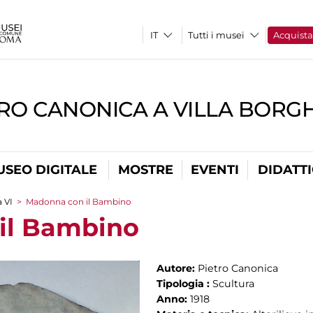
Tutti i musei
Acquist
RO CANONICA A VILLA BORG
USEO DIGITALE
MOSTRE
EVENTI
DIDATT
a VI
>
Madonna con il Bambino
il Bambino
Autore:
Pietro Canonica
Tipologia :
Scultura
Anno:
1918