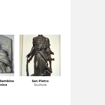
 Bambino
San Pietro
Cristo flagellato –
nica
Scultura
Monumento funerario
a
per la famiglia Falletti
Scultura