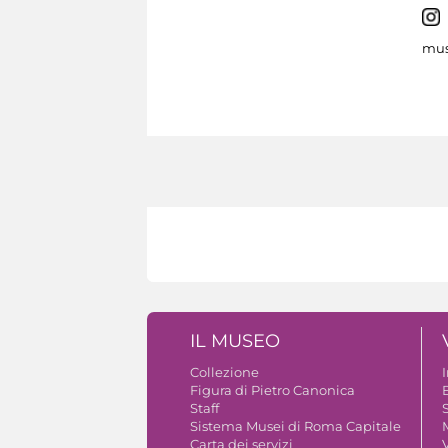
mus
IL MUSEO
Collezione
Figura di Pietro Canonica
B
Staff
S
Sistema Musei di Roma Capitale
Carta dei servizi
V