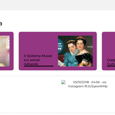
a
Il Sistema Musei
sui social
Goog
network
Cult