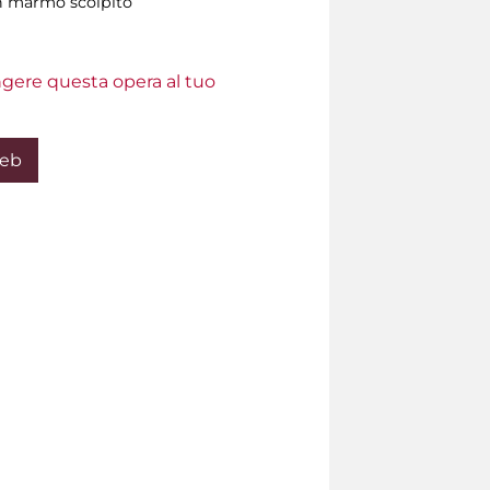
in marmo scolpito
ungere questa opera al tuo
Web