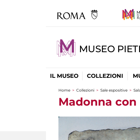
MUSEO PIET
IL MUSEO
COLLEZIONI
M
Home
>
Collezioni
>
Sale espositive
>
Sal
Tu sei qui
Madonna con 