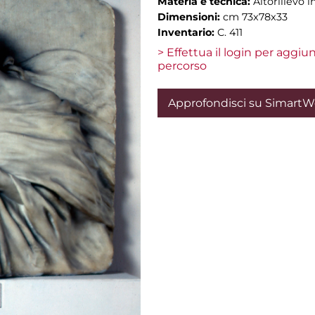
Materia e tecnica:
Altorilievo 
Dimensioni:
cm 73x78x33
Inventario:
C. 411
> Effettua il login per aggi
percorso
Approfondisci su Simart