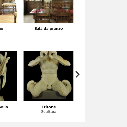
ne
Sala da pranzo
Camera da letto
pollo
Tritone
Tritone
a
Scultura
Scultura