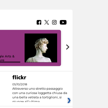
le Arts &
ure
I like MiC
05/10/2018
Attraverso uno stretto passaggio
con una curiosa loggetta chiusa da
una bella vetrata a tortiglioni, si
giunge all'ultima