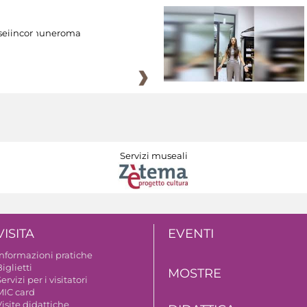
eiincomuneroma
Servizi museali
VISITA
EVENTI
Informazioni pratiche
iglietti
MOSTRE
ervizi per i visitatori
MIC card
isite didattiche